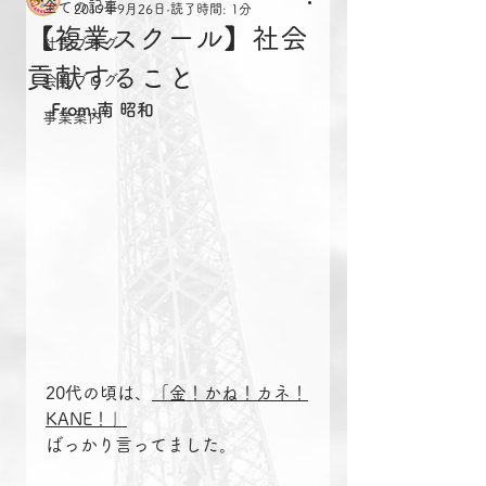
全ての記事
2019年9月26日
読了時間: 1分
【複業スクール】社会
社長ブログ
貢献すること
会長ブログ
From:南 昭和
事業案内
20代の頃は、
「金！かね！カネ！
KANE！」
ばっかり言ってました。