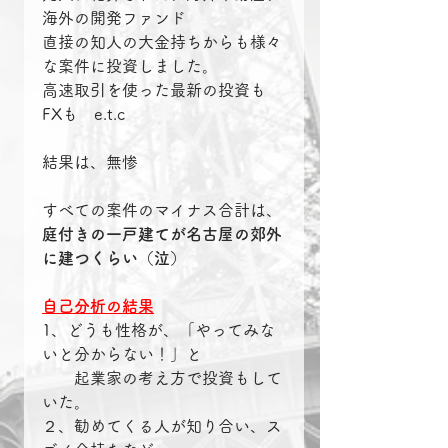
海外の開発ファンド
直接の知人の大金持ちからも様々
な案件に投資しました。
高速取引を使った最新の投資も
FXも　e.t.c
結果は、無惨
すべての案件のマイナス合計は、
庭付きの一戸建てが名古屋の郊外
に建つくらい（泣）
自己分析の結果
1、どうも性格が、「やってみな
いと分からない！」と
　　起業家の考え方で投資もして
いた。
２、勧めてくる人が知り合い、ス