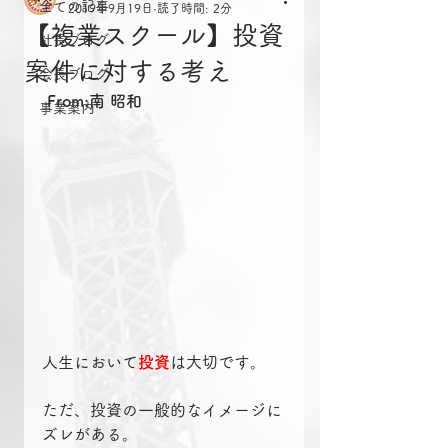
全ての記事
2019年9月19日
読了時間: 2分
【複業スクール】投資
社長ブログ
案件に対する考え
会長ブログ
From:南 昭和
事業案内
人生において
投資
は大切です。
ただ、投資の一般的なイメージに
ズレがある。