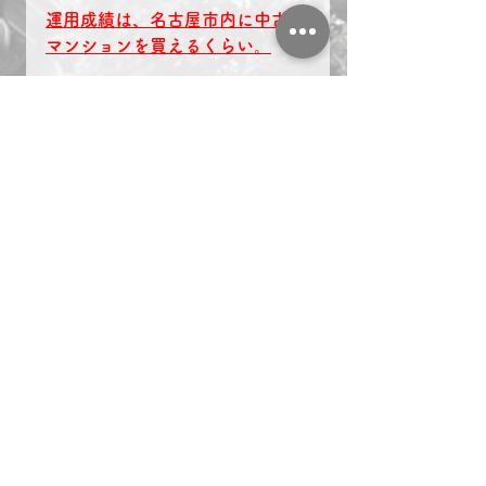
運用成績は、名古屋市内に中古の
マンションを買えるくらい。
冷静に考えれば、世界１の投資家
のウォーレン・バフェットで
年間の運用実績が20～30％です。
（投資の神様はスゴイ！）
2018年は世界中のヘッジファンド
がマイナスの運用で死にそうにな
ってる
時代に、知り合いが「スペシャル
な投資案件」を持っているのは、
不自然だと思う。
自分がコントロールできる「商
売」
が僕には合ってます。