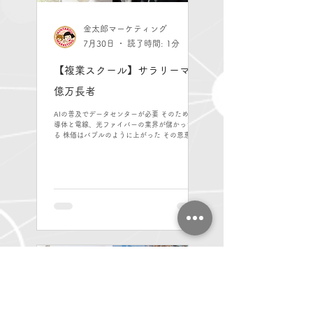
金太郎マーケティング
7月30日
読了時間: 1分
【複業スクール】サラリーマン
億万長者
AIの普及でデータセンターが必要 そのために半
導体と電線、光ファイバーの業界が儲かってい
る 株価はバブルのように上がった その恩恵で韓
国のSKハイニクス社員は平均で6,000万円のボ
ーナスを34,000人に支給 日本のキオクシアは外
資の買収された時に残った社員600人に株を渡
して その価値が一人10億円を超えている！ 倒
産しそうな時期を経験してもがんばったら夢が
叶うは起業家に限られていた しかし時代が変わ
りサラリーマンにも夢が持てる時代になりつつ
あるようだ。 世界を見るとAIの優秀なエンジニ
アには年間10億円を給料を受け取っている人も
いる 日本でも成果報酬で高額な報酬を支払う企
業が増えている ただし、その裏にあるのは激し
い競争 韓国では一流大学に入れない時点で人生
の負けが決まる 子供の頃からの勉強量は半端な
い 日本も少子化の影響で人手不足だから就職し
やすいと思われるが 医学部への競争は毎年苛烈
になっているし、 高年収のコンサル業界は超高