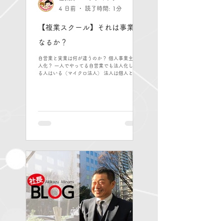
4 日前
読了時間: 1分
【複業スクール】それは事業と
なるか？
自営業と実業は何が違うのか？ 個人事業主と法
人化？ 一人でやってる自営業でも法人化してい
る人はいる（マイクロ法人） 法人は個人と別で
法人設立して自分が役員として働くことで 信用
は上がるが”やってること”は同じである。 自営
業は自分のみが働いて稼ぐ 実業は他人や仕組み
で稼ぐ 例えば 自営業者が一人で頑張って毎月
30万円を稼げる仕事をやっているとする、 ギリ
ギリで生活ができるから継続する では実業家は
どう判断するか 答えは「NO」 自分の代わりに
他人を雇用すれば人件費で赤字になる。 低賃金
で雇用すれば利益が出る？ 低賃金で働いてくれ
る人は簡単に見つからないし、能力に疑問があ
るので任せることができない。 仕組みで儲ける
にはスケールを拡大しないと儲からない。 個人
事業ならやってもいいが、実業の事業としては
やらない方がいいことは多い 金太郎も新しいこ
とをやってみて毎月200万円の利益には届かな
いと判断した事業は 儲けが出ていても撤退した
ことは何度かあった。