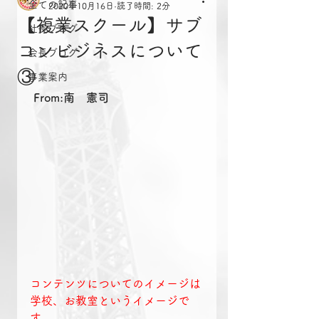
全ての記事
2020年10月16日
読了時間: 2分
【複業スクール】サブ
社長ブログ
コンビジネスについて
会長ブログ
③
事業案内
From:南　憲司
コンテンツについてのイメージは
学校、お教室というイメージで
す。