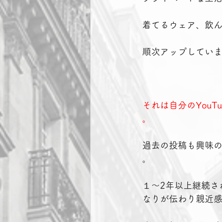
 着てるウェア、飲
 順次アップしてい
それは自分のYou
 。
 過去の投稿も興味
 。
 １～2年以上継続
 なりが伝わり親近