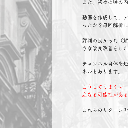
 また、初めの頃の
 動画を作成して、
 ったかを毎回解析
 評判の良かった（
 うな改良改善をし
 チャンネル自体を
 ネルもあります。
こうしてうまくマ
 産なる可能性があ
 これらのリターン