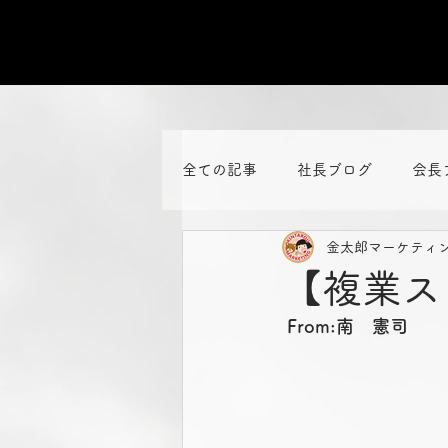
全ての記事
社長ブログ
会長
金太郎マーケティ
【複業ス
From:南　憲司