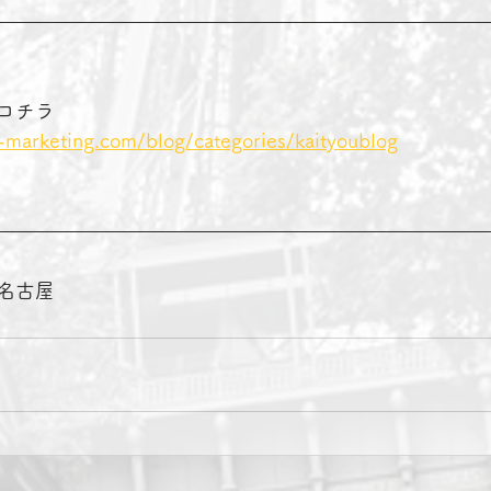
コチラ　　　　
-marketing.com/blog/categories/kaityoublog
名古屋　