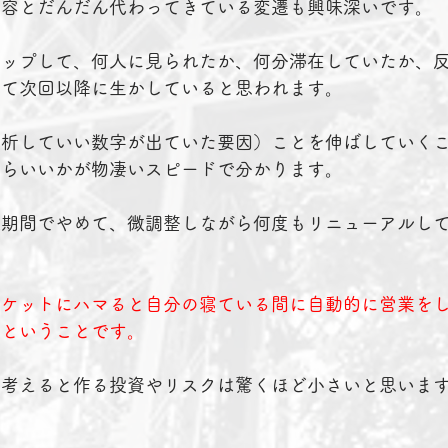
内容とだんだん代わってきている変遷も興味深いです。
アップして、何人に見られたか、何分滞在していたか、
して次回以降に生かしていると思われます。
解析していい数字が出ていた要因）ことを伸ばしていく
たらいいかが物凄いスピードで分かります。
短期間でやめて、微調整しながら何度もリニューアルし
ーケットにハマると自分の寝ている間に自動的に営業を
るということです。
を考えると作る投資やリスクは驚くほど小さいと思いま