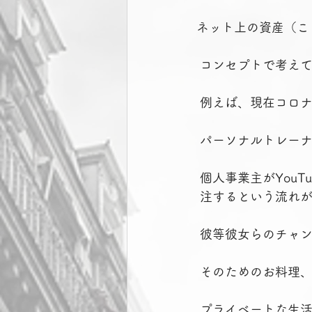
ネット上の資産（こ
 コンセプトで考え
 例えば、現在コロ
 パーソナルトレー
 個人事業主がYo
 注するという流れ
 彼等彼女らのチャ
 そのためのお料理
 プライベートな生