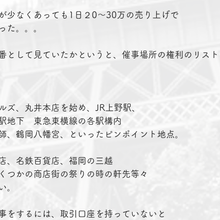
が少なくあっても1日２0～30万の売り上げで
った。。。
番として見ていたかというと、催事場所の権利のリスト
ルズ、丸井本店を始め、JR上野駅、
駅地下　東急東横線の各駅構内
師、鶴岡八幡宮、といったピンポイント地点。
店、名鉄百貨店、福岡の三越
くつかの商店街の祭りの時の軒先等々
い。
事をするには、取引口座を持っていないと