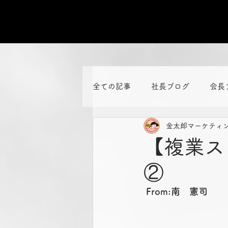
全ての記事
社長ブログ
会長
金太郎マーケティ
【複業ス
②
From:南　憲司