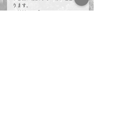
ります。
原材料が不明
安全性が担保されていない
従業員の満足度が低いので、手抜
きをされている
など
必ず激安の理由があるか
激安のしわ寄せでトラブルが出ま
す。
金額以外で、お客様が喜ぶことを
沢山考えていきましょう！
＃複業　＃起業　＃名古屋　
社長ブログ