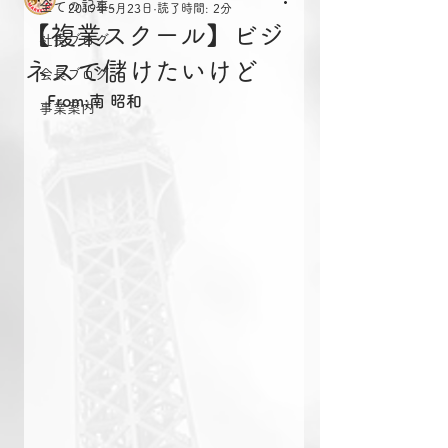
全ての記事
2019年5月23日
読了時間: 2分
【複業スクール】ビジ
社長ブログ
ネスで儲けたいけど
会長ブログ
From:南 昭和
事業案内