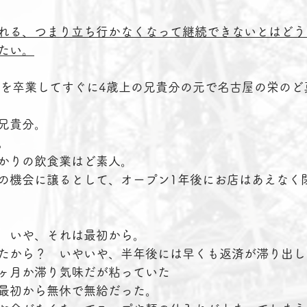
れる、つまり立ち行かなくなって継続できないとはどう
たい。
学を卒業してすぐに4歳上の兄貴分の元で名古屋の栄のど
兄貴分。
。
かりの飲食業はど素人。
の機会に譲るとして、オープン1年後にお店はあえなく
　いや、それは最初から。
たから？　いやいや、半年後には早くも返済が滞り出し
ヶ月か滞り気味だが粘っていた
最初から無休で無給だった。