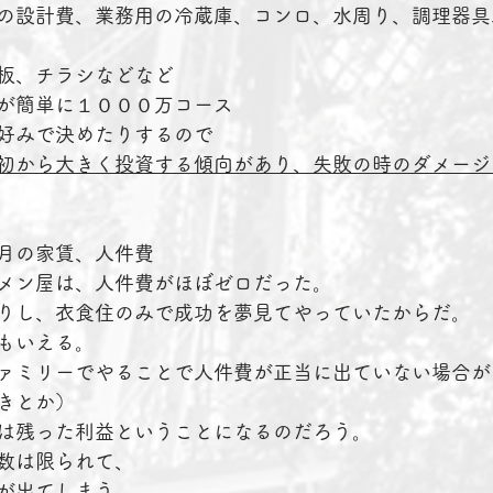
の設計費、業務用の冷蔵庫、コンロ、水周り、調理器具
板、チラシなどなど
が簡単に１０００万コース
好みで決めたりするので
初から大きく投資する傾向があり、失敗の時のダメージ
月の家賃、人件費
メン屋は、人件費がほぼゼロだった。
りし、衣食住のみで成功を夢見てやっていたからだ。
もいえる。
ァミリーでやることで人件費が正当に出ていない場合が
きとか）
は残った利益ということになるのだろう。
数は限られて、
が出てしまう
。